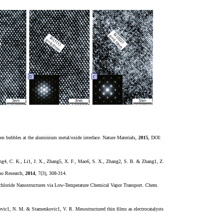
gen bubbles at the aluminium metal/oxide interface. Nature Materials,
2015
, DOI:
ung4, C. K., Li1, J. X., Zhang5, X. F., Mao6, S. X., Zhang2, S. B. & Zhang1, Z.
no Research,
2014
, 7(3), 308-314.
ychloride Nanostructures via Low-Temperature Chemical Vapor Transport. Chem.
vic1, N. M. & Stamenkovic1, V. R. Mesostructured thin films as electrocatalysts