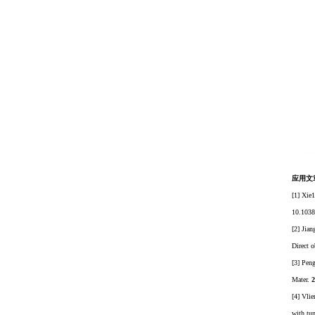
应用文
[1] Xie1
10.103
[2] Jia
Direct o
[3] Pen
Mater.
2
[4] Vli
with tu