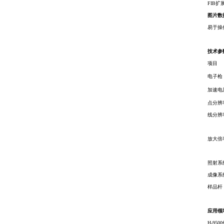
FIB扩
图片数
易于操作
技术参
项目
电子枪
加速电
点分辨
线分辨
放大倍
照射系
成像系
样品杆
应用领
H-9