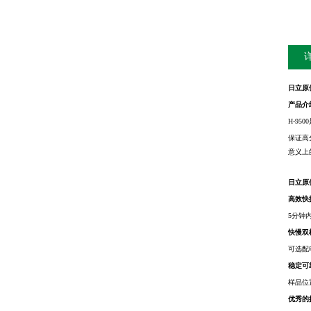
日立原
产品介
H-9
保证高
意义上
日立原
高效快
5分钟
快慢双
可选配
稳定可
样品位
优秀的