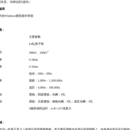
展夹具、3D样品杆(选件)
据库
的Windows图形操作界面
数：
主要参数
LaB
电子枪
6
压
*
300kV、200kV
率
0.18nm
率
0.10nm
低倍：200x - 500x
率
观察：1,000x – 1,500,000x
选区：4,000x – 500,000x
统
透镜：四级透镜；光阑：4孔
统
透镜：五级透镜；物镜光阑：4孔；选区光阑：4孔
5轴双倾样品杆，α=β=±15°或更大
域：
500作为一款真正意义上的原位环境透射电镜，其主要应用集中在原位环境观察上，如各类化学反应过