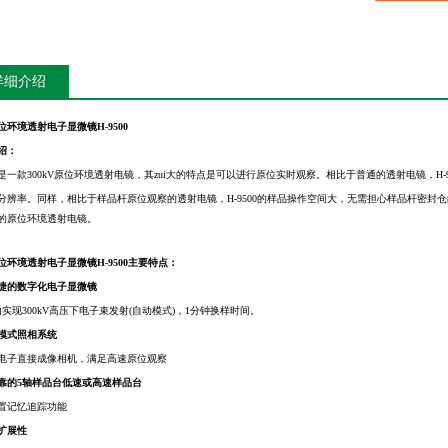
详细介绍
位环境透射电子显微镜H-9500
绍：
500是一款300kV原位环境透射电镜，其zui大的特点是可以进行原位实时观察。相比于普通的透射电镜，
分辨率。同样，相比于样品杆原位观察的透射电镜，H-9500的样品操作空间大，无需担心样品杆密封
的原位环境透射电镜。
位环境透射电子显微镜H-9500主要特点：
捷的数字化电子显微镜
内实现300kV高压下电子束发射(自动模式)，1分钟换样时间。
模式照相系统
电子直接成像相机，满足高速原位观察
靠的5轴样品台低速或高速样品台
置记忆追踪功能
扩展性