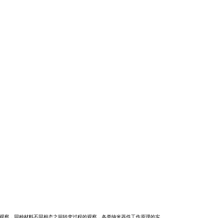
程的观察，同种材料不同相态之间转变过程的观察，各类纳米器件工作原理的实