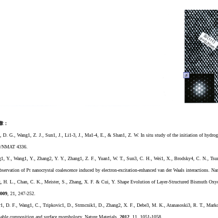
章：
, D. G., Wang1, Z. J., Sun1, J., Li1-3, J., Ma1-4, E., & Shan1, Z. W. In situ study of the initiation of hydro
8/NMAT 4336.
ng1, Y., Wang1, Y., Zhang2, Y. Y., Zhang1, Z. F., Yuan1, W. T., Sun3, C. H., Wei1, X., Brodsky4, C. N., Ts
bservation of Pt nanocrystal coalescence induced by electron-excitation-enhanced van der Waals interactions. Na
g, H. L., Chan, C. K., Meister, S., Zhang, X. F. & Cui, Y. Shape Evolution of Layer-Structured Bismuth Ox
009
, 21, 247-252.
er1, D. F., Wang1, C., Tripkovic1, D., Strmcnik1, D., Zhang2, X. F., Debe3, M. K., Atanasoski3, R. T., Marko
nable composition and surface morphology. Nature Materials,
2012
, 11, 1051-1058.