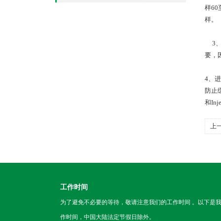
样6
样。
3、
要，
4、
防止
和I
上
工作时间
为了避免不必要的等待，敬请注意我们的工作时间 。以下是
作时间，中国大陆法定节假日除外。