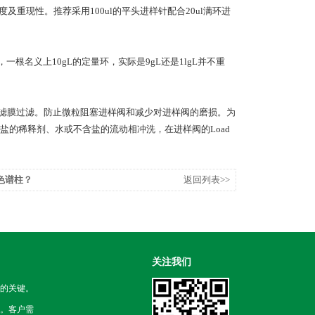
及重现性。推荐采用100ul的平头进样针配合20ul满环进
名义上10gL的定量环，实际是9gL还是1lgL并不重
m的滤膜过滤。防止微粒阻塞进样阀和减少对进样阀的磨损。为
的稀释剂、水或不含盐的流动相冲洗，在进样阀的Load
色谱柱？
返回列表>>
关注我们
的关键。
。客户需