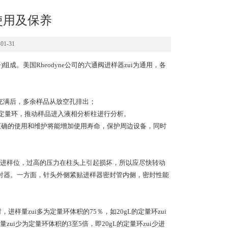
使用及保养
1-31
成。美国Rheodyne公司的六通阀进样器zui为通用，各
环充满后，多余样品从放空孔排出；
冲洗定量环，推动样品进入液相分析柱进行分析。
确的使用和维护将能增加使用寿命，保护周边设备，同时
。
再转到进样位，过高的压力在柱头上引起损坏，所以应尽快转动
注射器。一方面，针头外侧紧贴进样器密封管内侧，密封性能
量zui多为定量环体积的75％，如20gL的定量环zui
ui少为定量环体积的3至5倍，即20gL的定量环zui少进