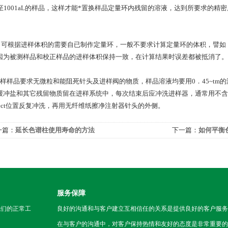
0至1001aL的样品，这样才能*置换样品定量环内残留的溶液，达到所要求的精密度
可根据进样体积的需要自已制作定量环，一般不要求计算定量环的体积，譬如，一根
因为被测样品和校正样品的进样体积保持一致，在计算结果时误差都被抵消了。
进样样品要求无微粒和能阻死针头及进样阀的物质，样品溶液均要用0．45~t
缓冲盐和其它残留物质留在进样系统中，每次结束后应冲洗进样器，通常用不含盐
nject位置反复冲洗，再用无纤维纸擦净注射器针头的外侧。
一篇：
延长色谱柱使用寿命的方法
下一篇：
如何平衡
服务保障
我们的正常工
良好的沟通和与客户建立互相信任的关系是提供良好的客户服务
在与客户的沟通中，对客户保持热情和友好的态度是非常重要的