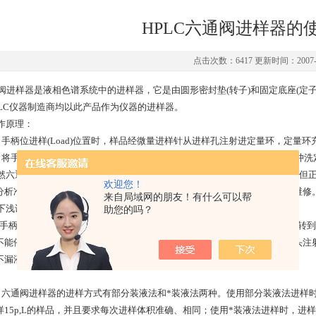
HPLC六通阀进样器的
点击次数：6417 更新时间：2007-0
阀进样器是液相色谱系统中的进样器，它是由圆形密封垫(转子)和固定底座(定子)组
PLC仪器制造商均以此产品作为仪器的进样器。
原理：
手柄位进样(Load)位置时，样品经微量进样针从进样孔注射进定量环，定量
将手柄转动至进样(Inject)位置时，阀与液相流路接通，由泵输送的流动相
六通阀进样器具有结构简单、使用方便、寿命长、日常无需维修等特点，但正
欢迎您！
分析准确度。如使用得当的话，六通阀进样器一般可连续进样3万次而无需维修
来自局域网的朋友！有什么可以帮
浅谈有关六通阀进样器的使用及保养事宜(仅供参考)：
助您的吗？
手柄处于Load和Inject之间时，由于暂时堵住了流路，流路中压力骤增，
不能停留在中途。在HPLC系统中使用的注射器针头有别于气相色谱，是平头
不漏液，不引入空气；另一方面，也防止了针头刺坏密封组件及定子。
六通阀进样器的进样方式有部分装液法和*装液法两种。使用部分装液法进样时，进样
样15p,L的样品，并且要求每次进样体积准确、相同；使用*装液法进样时，进样量z