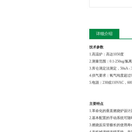
详细介绍
技术参数
1.高温炉：高达1050度
2.测量范围：0.1-250ug/氯离
3.库仑滴定法测定，50uA - 3
4.供气要求：氧气纯度超过99
5.电源：230或110VAC，60
主要特点
1.革命化的垂直燃烧炉设
2.基本配置的手动系统可
3.燃烧反应管极长的使用寿