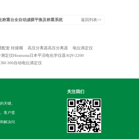
化称重台全自动滤膜平衡及称重系统
返回列表>>
菌配套 转接嘴
高压分离器高压分离器
电位滴定仪
测定仪Hiranuma日本平沼电化学仪器AQV-2200
OM-300自动电位滴定仪
关注我们
的关键。
。客户需
和解决问