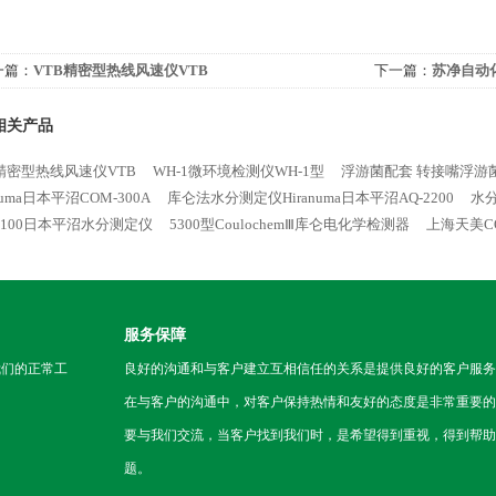
一篇：
VTB精密型热线风速仪VTB
下一篇：
苏净自动
相关产品
B精密型热线风速仪VTB
WH-1微环境检测仪WH-1型
浮游菌配套 转接嘴浮游
anuma日本平沼COM-300A
库仑法水分测定仪Hiranuma日本平沼AQ-2200
水分
/2100日本平沼水分测定仪
5300型CoulochemⅢ库仑电化学检测器
上海天美C
服务保障
我们的正常工
良好的沟通和与客户建立互相信任的关系是提供良好的客户服务
在与客户的沟通中，对客户保持热情和友好的态度是非常重要的
要与我们交流，当客户找到我们时，是希望得到重视，得到帮助
题。