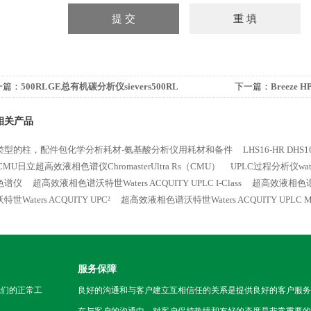
一篇：
500RLGE总有机碳分析仪sievers500RL
下一篇：
Breeze 
相色谱仪
相关产品
类型的柱，配件包化学分析耗材-氨基酸分析仪用耗材和备件
LHS16-HR DHS
CMU日立超高效液相色谱仪ChromasterUltra Rs（CMU）
UPLC过程分析仪wat
色谱仪
超高效液相色谱沃特世Waters ACQUITY UPLC I-Class
超高效液相色谱沃特世
世Waters ACQUITY UPC²
超高效液相色谱沃特世Waters ACQUITY UPLC M-
服务保障
我们的正常工
良好的沟通和与客户建立互相信任的关系是提供良好的客户服务