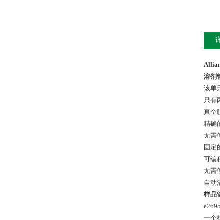
Allia
溶剂
该单
只有
真空
精确
无需
固定
可编
无需
自动
样品
e2
一个