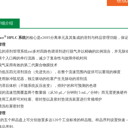
在线
详细介绍
®
nce
HPLC 系统
的核心是e2695分离单元及其集成的溶剂与样品管理功能，保
管理
元的溶剂管理系统zui多对四路色谱溶剂进行脱气并以精确的比例混合，并无脉
两个入口阀的串行流路，减少了复杂性与故障停机时间
脱气采用有效的第二代聚合物膜技术
的低压四元溶剂混合（先进先出），在整个流速范围内提供可以重现的梯度
使用脉冲阻尼器，独立驱动的柱塞产生无脉动的溶剂流
的滞后体积（不随系统反压改变），得到*的和可预测的色谱
程的流速范围覆盖两个数量级（从50 µL／分钟到 5 mL／分钟）而无需更换硬
使用工具即可对柱塞、密封垫以及密封垫清洗装置进行常规维护
清洗柱塞密封垫
管理
695的五个样品盘上可分别放置多达120个工业标准的样品瓶。样品序列设置快
样品序列。