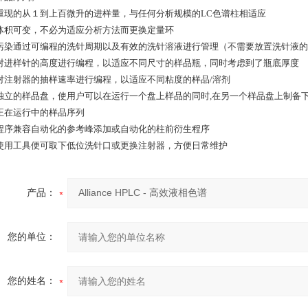
重现的从１到上百微升的进样量，与任何分析规模的LC色谱柱相适应
体积可变，不必为适应分析方法而更换定量环
污染通过可编程的洗针周期以及有效的洗针溶液进行管理（不需要放置洗针液的
对进样针的高度进行编程，以适应不同尺寸的样品瓶，同时考虑到了瓶底厚度
对注射器的抽样速率进行编程，以适应不同粘度的样品/溶剂
独立的样品盘，使用户可以在运行一个盘上样品的同时,在另一个样品盘上制备
正在运行中的样品序列
程序兼容自动化的参考峰添加或自动化的柱前衍生程序
使用工具便可取下低位洗针口或更换注射器，方便日常维护
产品：
您的单位：
您的姓名：