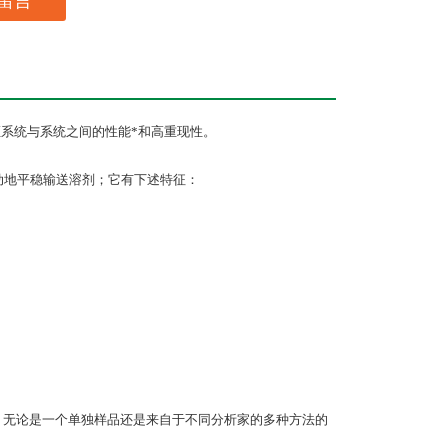
留言
证系统与系统之间的性能*和高重现性。
动地平稳输送溶剂；它有下述特征：
件
速－无论是一个单独样品还是来自于不同分析家的多种方法的