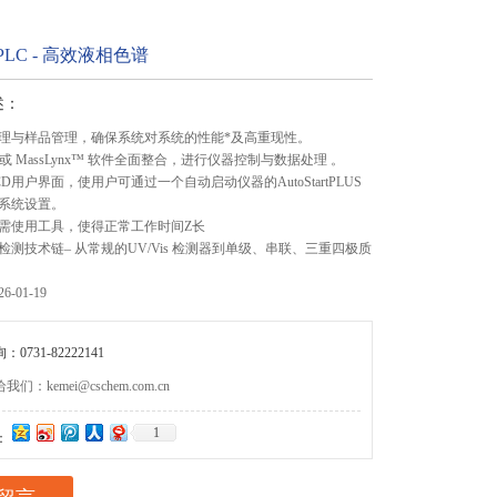
e HPLC - 高效液相色谱
述：
理与样品管理，确保系统对系统的性能*及高重现性。
™ 或 MassLynx™ 软件全面整合，进行仪器控制与数据处理 。
D用户界面，使用户可通过一个自动启动仪器的AutoStartPLUS
系统设置。
需使用工具，使得正常工作时间Z长
测技术链– 从常规的UV/Vis 检测器到单级、串联、三重四极质
-01-19
0731-82222141
们：kemei@cschem.com.cn
1
：