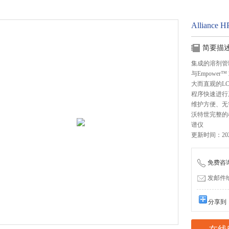
Allianc
简要描
集成的溶剂管
与Empower
大而直观的LC
程序快速进行
维护方便、无
沃特世完整的检
谱仪
更新时间：2026
免费咨询：
发邮件给我
分享到