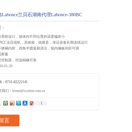
abonce兰贝石湖南代理Labonce-380BC
述：
道系统设计，箱体内不同位置的温度偏差小
封闭工业压缩机，高效能，低噪音，保证设备长期连续运行
不锈钢内胆，四角半圆弧易清洁，箱内搁板间距可调
观察窗
度控制器，控温精确可靠
-01-20
0731-82222141
们：kemei@cschem.com.cn
1
：
留言