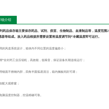
详细介绍
系列药品保存箱主要保存药品、试剂、疫苗、生物制品、血液制品等，温度范围2
感器等组成。放入药品根据所需要设置将温度调节到*冷藏温度即可运行。
采用的风道系统设计，箱体内不同位置的温度偏差小；
欧洲*全封闭工业压缩机，高效能，低噪音，保证设备长期连续运行；
采用镜面不锈钢内胆，四角半圆弧易清洁，箱内搁板间距可调；
可加配大观察窗；
微电脑温度控制器，控温精确可靠。