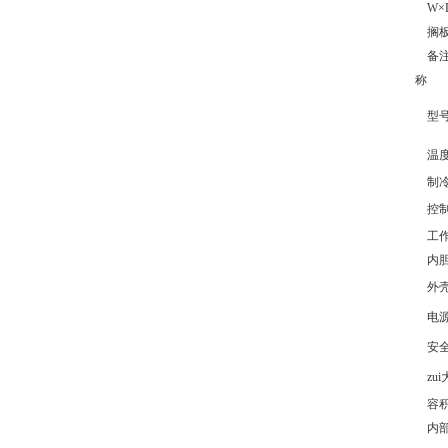
W×D
搁板
备注
称
型
温度
制冷
控制
工作
内胆
外壳
电
安全
zui
容积 
内部尺