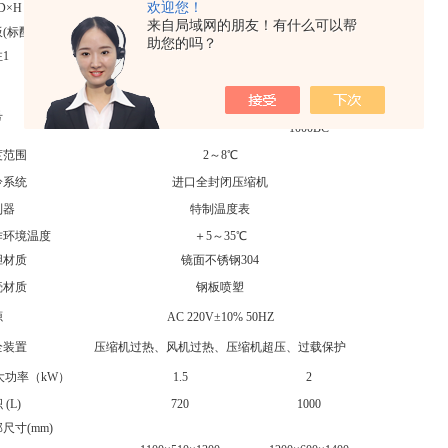
欢迎您！
×H
来自局域网的朋友！有什么可以帮
(标配)
3
3
助您的吗？
1
药品保存,可选配数据记录
药品保存箱
Labonce-
号
Labonce-720BC
1000BC
范围
2～8℃
系统
进口全封闭压缩机
器
特制温度表
环境温度
＋5～35℃
材质
镜面不锈钢304
材质
钢板喷塑
源
AC 220V±10% 50HZ
装置
压缩机过热、风机过热、压缩机超压、过载保护
大功率（kW）
1.5
2
(L)
720
1000
寸(mm)