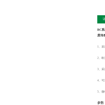
BC
度传
1、
2、
3、
4、
5、
参数