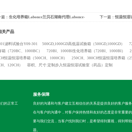
一篇：
生化培养箱Labonce兰贝石湖南代理Labonce-
下一篇：
恒温恒湿试
BI
250TH
相关产品
-301滤料试验台Y09-301
500GD,1000GD高低温试验箱（500GD,1000GD）
7
箱（720BC、1000BC）
720BI、1000BI生化培养箱（720BI、1000BI）
0CH恒温恒湿培养箱（500CH、1000CH）
250CH、380CH恒温恒湿培养箱（25
CH、120CH）
容积、尺寸:定制步入恒温恒湿试验室（药品）定制
服务保障
我们的正常工
良好的沟通和与客户建立互相信任的关系是提供良好的客户服务
在与客户的沟通中，对客户保持热情和友好的态度是非常重要的
要与我们交流，当客户找到我们时，是希望得到重视，得到帮助
题。