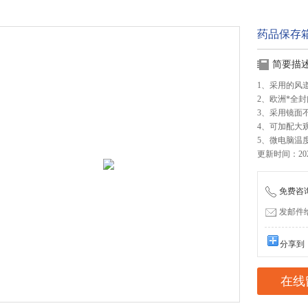
药品保存箱L
简要描
1、采用的风
2、欧洲*全
3、采用镜面
4、可加配大
5、微电脑温
更新时间：2026
免费咨询：
发邮件给我
分享到
在线