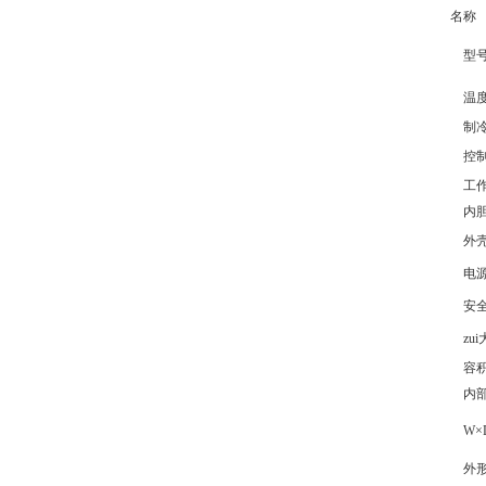
名称
型
温度
制冷
控制
工作
内胆
外壳
电
安全
zui
容积 
内部尺
W×D
外形尺