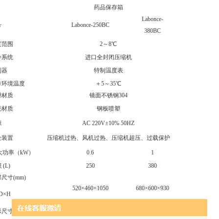
药品保存箱
Labonce-
号
Labonce-250BC
380BC
范围
2～8℃
系统
进口全封闭压缩机
器
特制温度表
环境温度
＋5～35℃
材质
镜面不锈钢304
材质
钢板喷塑
源
AC 220V±10% 50HZ
装置
压缩机过热、风机过热、压缩机超压、过载保护
大功率（kW）
0.6
1
(L)
250
380
寸(mm)
520×460×1050
680×600×930
×H
寸(mm)
620×690×1650
840×970×1800