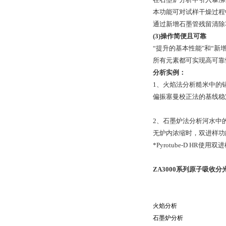
本功能可对试样干燥过程
通过新增石墨管残留清除
(3)操作简便且可靠
“提升的基本性能"和“
所有元素都可实现高可靠
分析实例：
1、火焰法分析糙米中的
偏振塞曼校正法的基线稳定
2、石墨炉法分析河水中
无炉内浓缩时，双进样功能
*Pyrotube-D HR使用
ZA3000系列原子吸收
火焰分析
石墨炉分析